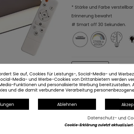
* Stärke und Farbe verstellbar
Erinnerung bewahrt
# Smart off 30 Sekunden.
Artikeldetails
ordert Sie auf, Cookies für Leistungs-, Social-Media- und Werb
 Social-Media- und Werbe-Cookies von Drittanbietern werden v
Media-Funktionen und personalisierte Werbung bereitzustellen. 
okies und die damit verbundene Verarbeitung personenbezogen
llungen
Ablehnen
Akzep
Datenschutz- und Coo
Cookie-Erklärung zuletzt aktualisiert