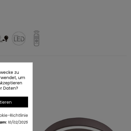
ezwecke zu
erwendet, um
Akzeptieren
er Daten?
tieren
kie-Richtlinie
 am:
10/02/2025