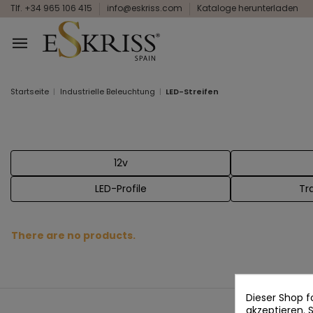
Tlf. +34 965 106 415
info@eskriss.com
Kataloge herunterladen
Startseite
Industrielle Beleuchtung
LED-Streifen
12v
LED-Profile
Tr
There are no products.
Dieser Shop f
akzeptieren.