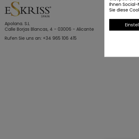
Ihnen Social-
Sie diese Co
Apolana. S.L
Einste
Calle Borjas Blancas, 4 - 03006 - Alicante
Rufen Sie uns an: +34 965 106 415