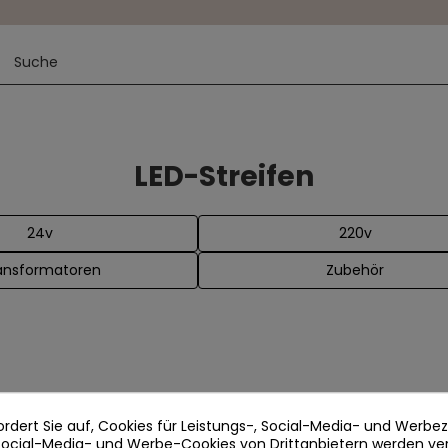
LED-Streifen
24v
220v
ansformatoren
Zubehör
ordert Sie auf, Cookies für Leistungs-, Social-Media- und Werb
 Social-Media- und Werbe-Cookies von Drittanbietern werden v