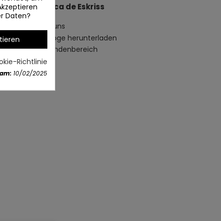
Acerca de Eskriss
Akzeptieren
er Daten?
Über uns
Kataloge herunterladen
tieren
Ihr Kundenbereich
kie-Richtlinie
 am:
10/02/2025