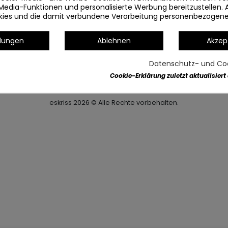
Información
Media-Funktionen und personalisierte Werbung bereitzustellen. 
okies und die damit verbundene Verarbeitung personenbezogen
Kontakt
Geschäftsbedingungen
llungen
Ablehnen
Akzep
Datenschutzerklärung
Cookie-Richtlinie
Datenschutz- und Coo
Cookie-Erklärung zuletzt aktualisiert
eskriss
2026
© Alle Rechte vorbehalten.