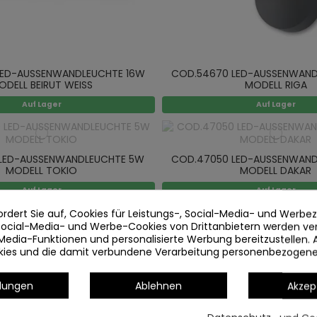
LED-AUSSENWANDLEUCHTE 16W
COD.54670 LED-AUSSENWAND
ODELL BEIRUT WEISS
MODELL RIGA
Auf Lager
Auf Lager
LED-AUSSENWANDLEUCHTE 5W
COD.47050 LED-AUSSENWAND
MODELL TOKIO
MODELL DAKAR
Auf Lager
Auf Lager
ordert Sie auf, Cookies für Leistungs-, Social-Media- und Werb
 Social-Media- und Werbe-Cookies von Drittanbietern werden v
Media-Funktionen und personalisierte Werbung bereitzustellen. 
okies und die damit verbundene Verarbeitung personenbezogen
llungen
Ablehnen
Akzep