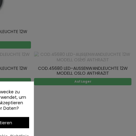
LEUCHTE 12W
LEUCHTE 12W
COD.45680 LED-AUSSENWANDLEUCHTE 12W
MODELL OSLO ANTHRAZIT
Auf Lager
ezwecke zu
erwendet, um
Akzeptieren
er Daten?
tieren