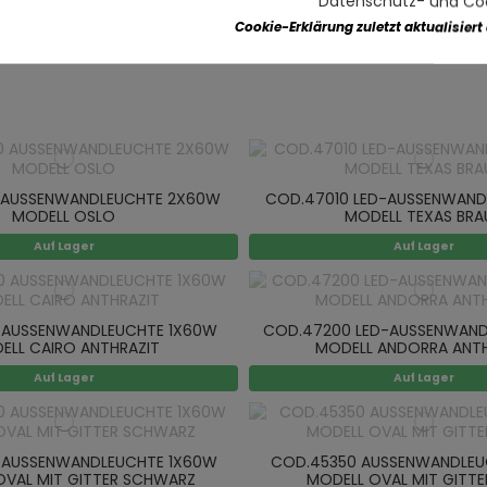
Datenschutz- und Coo
Cookie-Erklärung zuletzt aktualisiert
 AUSSENWANDLEUCHTE 2X60W
COD.47010 LED-AUSSENWAND
MODELL OSLO
MODELL TEXAS BRA
Auf Lager
Auf Lager
 AUSSENWANDLEUCHTE 1X60W
COD.47200 LED-AUSSENWAND
ELL CAIRO ANTHRAZIT
MODELL ANDORRA ANTH
Auf Lager
Auf Lager
 AUSSENWANDLEUCHTE 1X60W
COD.45350 AUSSENWANDLEU
OVAL MIT GITTER SCHWARZ
MODELL OVAL MIT GITTE