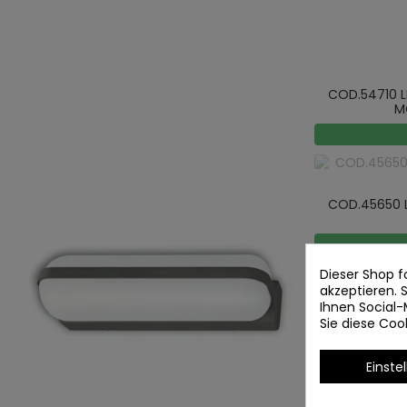
COD.54710 
M
COD.45650 
Dieser Shop f
akzeptieren.
Ihnen Social-
Sie diese Co
Einste