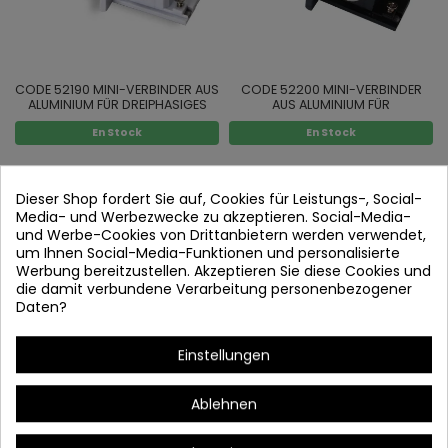
CODE 52190 MINI-VERBINDER AUS
CODE 52200 MINI-VERBINDER
ALUMINIUM FÜR DREIPHASIGES
AUS ALUMINIUM FÜR
SCHIENENSYSTEM TYP "I" FARBE...
DREIPHASIGES SCHIENENSYSTEM
En Stock
En Stock
TYP "I" FARBE...
Dieser Shop fordert Sie auf, Cookies für Leistungs-, Social-
Media- und Werbezwecke zu akzeptieren. Social-Media-
und Werbe-Cookies von Drittanbietern werden verwendet,
um Ihnen Social-Media-Funktionen und personalisierte
Werbung bereitzustellen. Akzeptieren Sie diese Cookies und
die damit verbundene Verarbeitung personenbezogener
Daten?
Einstellungen
CODE 52270 ENDSTÜCK FÜR
CODE 52280 ENDSTÜCK FÜR
DREIPHASIGES SCHIENENSYSTEM
DREIPHASIGES SCHIENENSYSTEM
Ablehnen
FARBE WEISS
FARBE SCHWARZ
En Stock
En Stock