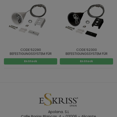
CODE 52290
CODE 52300
BEFESTIGUNGSSYSTEM FÜR
BEFESTIGUNGSSYSTEM FÜR
SCHIENE FARBE WEISS
SCHIENE FARBE SCHWARZ
En Stock
En Stock
Apolana. S.L
Calle Borjas Blancas, 4 - 03006 - Alicante