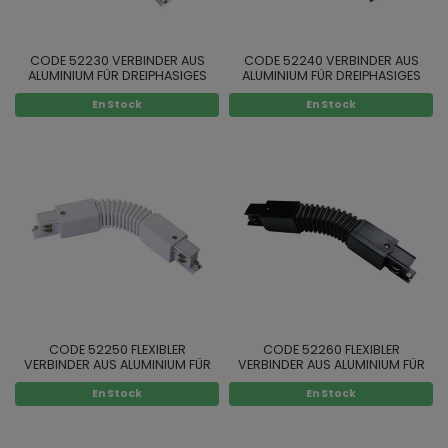
CODE 52230 VERBINDER AUS
CODE 52240 VERBINDER AUS
ALUMINIUM FÜR DREIPHASIGES
ALUMINIUM FÜR DREIPHASIGES
SCHIENENSYSTEM TYP "T" FARBE
SCHIENENSYSTEM TYP "T" FARBE
En Stock
En Stock
WEISS
SCHWARZ
CODE 52250 FLEXIBLER
CODE 52260 FLEXIBLER
VERBINDER AUS ALUMINIUM FÜR
VERBINDER AUS ALUMINIUM FÜR
DREIPHASIGES SCHIENENSYSTEM
DREIPHASIGES SCHIENENSYSTEM
En Stock
En Stock
FARBE WEISS
FARBE SCHWARZ