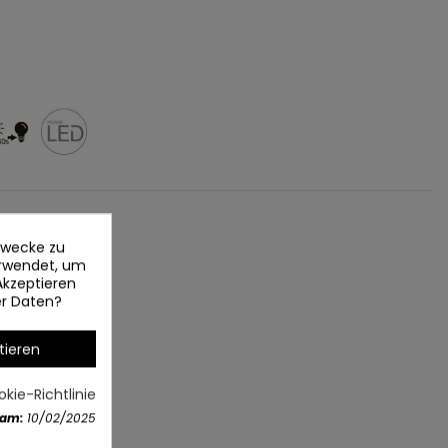
ezwecke zu
erwendet, um
Akzeptieren
er Daten?
tieren
kie-Richtlinie
 am:
10/02/2025