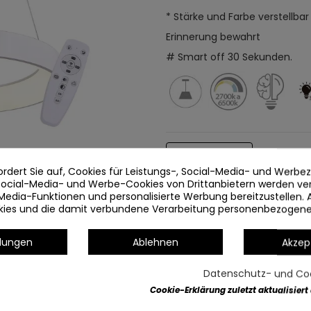
* Stärke und Farbe verstellbar
Erinnerung bewahrt
# Smart off 30 Sekunden.
Artikeldetails
ordert Sie auf, Cookies für Leistungs-, Social-Media- und Werb
 Social-Media- und Werbe-Cookies von Drittanbietern werden v
Media-Funktionen und personalisierte Werbung bereitzustellen. 
okies und die damit verbundene Verarbeitung personenbezogen
llungen
Ablehnen
Akzep
Datenschutz- und Coo
Cookie-Erklärung zuletzt aktualisiert