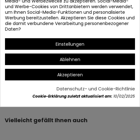
Media- und Werbezwecke zu akzeptieren. Social-Media-
und Werbe-Cookies von Drittanbietern werden verwendet,
um Ihnen Social-Media-Funktionen und personalisierte
Werbung bereitzustellen. Akzeptieren Sie diese Cookies und
die damit verbundene Verarbeitung personenbezogener
Daten?
* Stärke und Farbe verstellbar
Erinnerung bewahrt
Einstellungen
# Smart off 30 Sekunden.
Ablehnen
Akzeptieren
Datenschutz- und Cookie-Richtlinie
Artikeldetails
Cookie-Erklärung zuletzt aktualisiert am:
10/02/2025
Vielleicht gefällt Ihnen auch