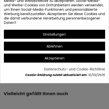
Media- und Werbezwecke zu akzeptieren. Social-Media-
und Werbe-Cookies von Drittanbietern werden verwendet,
um Ihnen Social-Media-Funktionen und personalisierte
Werbung bereitzustellen. Akzeptieren Sie diese Cookies und
die damit verbundene Verarbeitung personenbezogener
Daten?
* Stärke und Farbe verstellbar
Erinnerung bewahrt
Einstellungen
# Smart off 30 Sekunden.
Ablehnen
Akzeptieren
Datenschutz- und Cookie-Richtlinie
Artikeldetails
Cookie-Erklärung zuletzt aktualisiert am:
10/02/2025
Vielleicht gefällt Ihnen auch