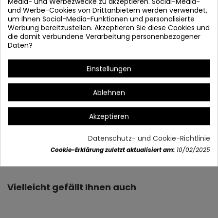
Media- und Werbezwecke zu akzeptieren. Social-Media-
und Werbe-Cookies von Drittanbietern werden verwendet,
um Ihnen Social-Media-Funktionen und personalisierte
Werbung bereitzustellen. Akzeptieren Sie diese Cookies und
die damit verbundene Verarbeitung personenbezogener
Daten?
* Stärke und Farbe verstellbar
Erinnerung bewahrt
Einstellungen
# Smart off 30 Sekunden.
Ablehnen
Akzeptieren
Datenschutz- und Cookie-Richtlinie
Artikeldetails
Cookie-Erklärung zuletzt aktualisiert am:
10/02/2025
Vielleicht gefällt Ihnen auch