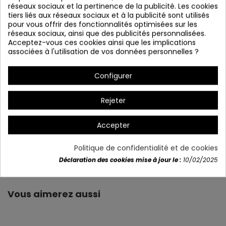
réseaux sociaux et la pertinence de la publicité. Les cookies
tiers liés aux réseaux sociaux et à la publicité sont utilisés
pour vous offrir des fonctionnalités optimisées sur les
réseaux sociaux, ainsi que des publicités personnalisées.
Acceptez-vous ces cookies ainsi que les implications
* réglable en intensité et en couleur
associées à l'utilisation de vos données personnelles ?
* Garde le souvenir
Configurer
* Éteint intelligent 30 secondes.
Rejeter
Accepter
Politique de confidentialité et de cookies
Détails du produit
Déclaration des cookies mise à jour le :
10/02/2025
Vous aimerez aussi