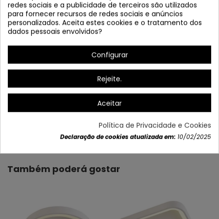
redes sociais e a publicidade de terceiros são utilizados
para fornecer recursos de redes sociais e anúncios
personalizados. Aceita estes cookies e o tratamento dos
* Ajustável em intensidade e cor
dados pessoais envolvidos?
Guarda a memória
Configurar
30 segundos.
Rejeite.
Aceitar
Política de Privacidade e Cookies
Dados do produto
Declaração de cookies atualizada em:
10/02/2025
Também poderá gostar