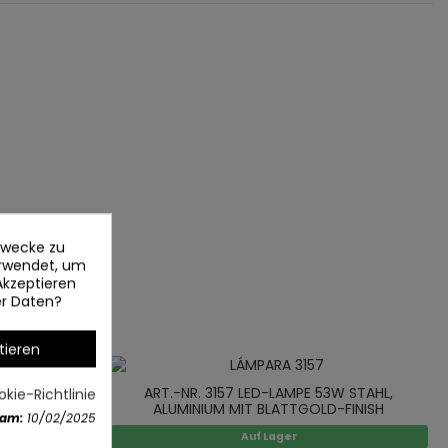
ezwecke zu
erwendet, um
Akzeptieren
er Daten?
tieren
ART.-NR. 3157 LED-LAMPE 53W STAHL,
kie-Richtlinie
ALUMINIUM MIT BLATTGOLD-FINISH
 am:
10/02/2025
Auf Lager