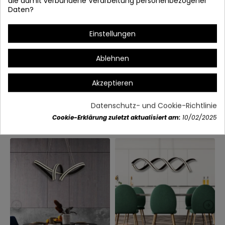
die damit verbundene Verarbeitung personenbezogener
Daten?
Einstellungen
Ablehnen
Artikeldetails
Akzeptieren
Datenschutz- und Cookie-Richtlinie
Vielleicht gefällt Ihnen auch
Cookie-Erklärung zuletzt aktualisiert am:
10/02/2025