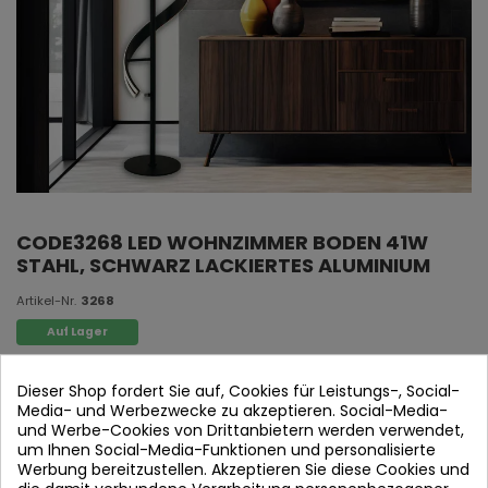
CODE3268 LED WOHNZIMMER BODEN 41W
STAHL, SCHWARZ LACKIERTES ALUMINIUM
Artikel-Nr.
3268
Auf Lager
Lounge-Stück, Stahl. aluminium in schwarz lackiert.
Dieser Shop fordert Sie auf, Cookies für Leistungs-, Social-
Media- und Werbezwecke zu akzeptieren. Social-Media-
und Werbe-Cookies von Drittanbietern werden verwendet,
um Ihnen Social-Media-Funktionen und personalisierte
Werbung bereitzustellen. Akzeptieren Sie diese Cookies und