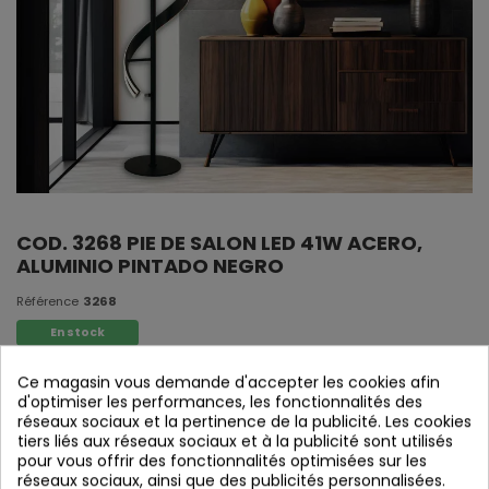
COD. 3268 PIE DE SALON LED 41W ACERO,
ALUMINIO PINTADO NEGRO
Référence
3268
En stock
Ce magasin vous demande d'accepter les cookies afin
Lampadaire, acier.aluminium peint en noir.
d'optimiser les performances, les fonctionnalités des
réseaux sociaux et la pertinence de la publicité. Les cookies
tiers liés aux réseaux sociaux et à la publicité sont utilisés
pour vous offrir des fonctionnalités optimisées sur les
réseaux sociaux, ainsi que des publicités personnalisées.