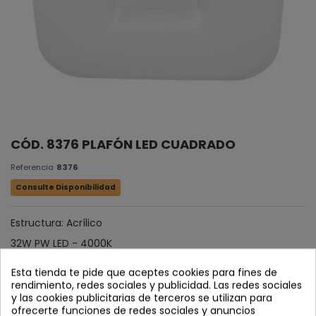
CÓD. 8376 PLAFÓN LED CUADRADO
Referencia
8376
Consulte Disponibilidad
Estructura: Acrílico
32W PW LED - 4000K
IP: 20
Esta tienda te pide que aceptes cookies para fines de
LM: 2560 lm
rendimiento, redes sociales y publicidad. Las redes sociales
y las cookies publicitarias de terceros se utilizan para
Medidas: Ancho: 50 cm | Largo: 50 cm | Alto: 5 cm
ofrecerte funciones de redes sociales y anuncios