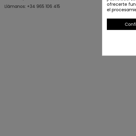
ofrecerte fun
Llámanos: +34 965 106 415
el procesami
Conf