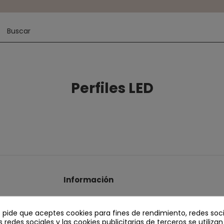
Perfiles LED
Información
Contacto
Términos y Condiciones
e pide que aceptes cookies para fines de rendimiento, redes soci
s redes sociales y las cookies publicitarias de terceros se utiliza
Política de Privacidad