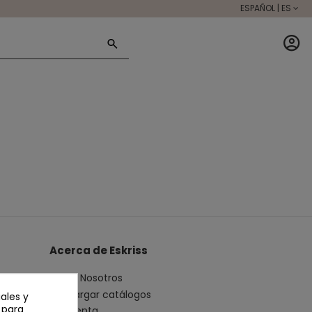
ESPAÑOL | ES
Acerca de Eskriss
Sobre Nosotros
Descargar catálogos
ales y
n para
Mi cuenta