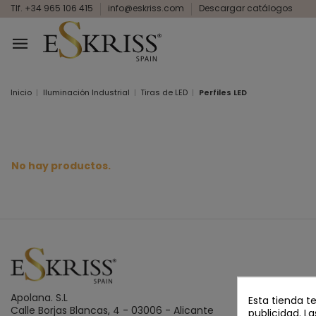
Tlf. +34 965 106 415
info@eskriss.com
Descargar catálogos
Inicio
Iluminación Industrial
Tiras de LED
Perfiles LED
No hay productos.
Apolana. S.L
Esta tienda t
Calle Borjas Blancas, 4 - 03006 - Alicante
publicidad. La