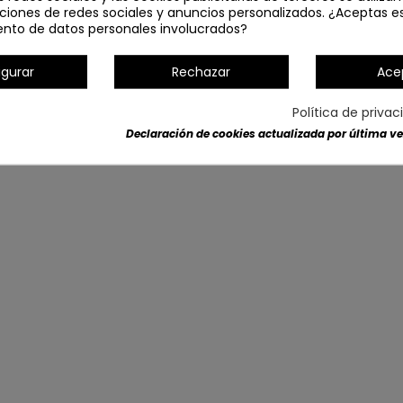
ciones de redes sociales y anuncios personalizados. ¿Aceptas e
Política de Cookies
ento de datos personales involucrados?
igurar
Rechazar
Ace
eskriss
2026
© Todos los derechos reservados.
Política de priva
Declaración de cookies actualizada por última vez