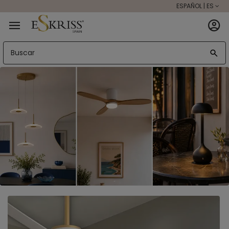
ESPAÑOL | ES
Eskriss®