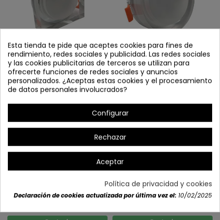
Esta tienda te pide que aceptes cookies para fines de
rendimiento, redes sociales y publicidad. Las redes sociales
CÓD. 42200 OJO DE BUEY
CÓD. 42210 OJO DE BUEY
y las cookies publicitarias de terceros se utilizan para
SUPERFICIE LED 6W
REDONDO SUPERFICIE LED 6W
ofrecerte funciones de redes sociales y anuncios
En stock
En stock
personalizados. ¿Aceptas estas cookies y el procesamiento
de datos personales involucrados?
Configurar
Rechazar
Aceptar
Política de privacidad y cookies
Declaración de cookies actualizada por última vez el:
10/02/2025
COD.35150 OJO DE BUEY
COD.35160 OJO DE BUEY
ALUMINIO ARENA BLANCA GU10-
ALUMINIO ARENA NEGRO GU10-
DICROICA
DICROICA