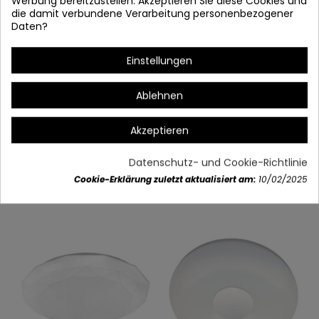
Werbung bereitzustellen. Akzeptieren Sie diese Cookies und
die damit verbundene Verarbeitung personenbezogener
Daten?
Einstellungen
(AUSSCHUSS)
Ablehnen
Akzeptieren
Artikeldetails
Datenschutz- und Cookie-Richtlinie
Cookie-Erklärung zuletzt aktualisiert am:
10/02/2025
Vielleicht gefällt Ihnen auch