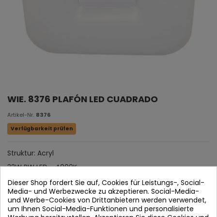
WIE. 8376 PLAFÓN LED CUADRADO
Artikel-Nr.
8376
Verfügbarkeit prüfen
Struktur: Acryl
32W PW LED - 4000K
IP: 20
Dieser Shop fordert Sie auf, Cookies für Leistungs-, Social-
Media- und Werbezwecke zu akzeptieren. Social-Media-
LM: 2560 lm
und Werbe-Cookies von Drittanbietern werden verwendet,
um Ihnen Social-Media-Funktionen und personalisierte
Maße: Breite: 50 cm 日本語 Largo: 50 cm