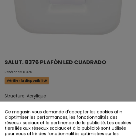
SALUT. 8376 PLAFÓN LED CUADRADO
Référence
8376
Vérifier la disponibilité
Structure: Acrylique
LED 32W PW - 4000K
Ce magasin vous demande d'accepter les cookies afin
IP: 20
d'optimiser les performances, les fonctionnalités des
LM: 2560 lm
réseaux sociaux et la pertinence de la publicité. Les cookies
tiers liés aux réseaux sociaux et à la publicité sont utilisés
Mesures: Largeur: 50 cm 日本語 Largo: 50 cm
pour vous offrir des fonctionnalités optimisées sur les