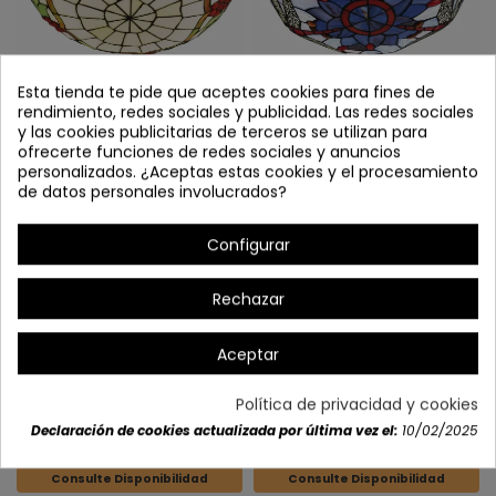
Esta tienda te pide que aceptes cookies para fines de
rendimiento, redes sociales y publicidad. Las redes sociales
PLAFON 3084
PLAFON 3070
y las cookies publicitarias de terceros se utilizan para
ofrecerte funciones de redes sociales y anuncios
Últimas unidades en stock
Consulte Disponibilidad
personalizados. ¿Aceptas estas cookies y el procesamiento
de datos personales involucrados?
Configurar
Rechazar
Aceptar
Política de privacidad y cookies
Declaración de cookies actualizada por última vez el:
10/02/2025
PLAFON 3077
PLAFON 3091
Consulte Disponibilidad
Consulte Disponibilidad