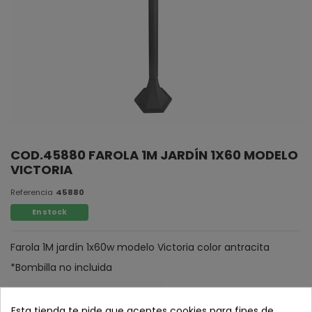
COD.45880 FAROLA 1M JARDÍN 1X60 MODELO
VICTORIA
Referencia
45880
En stock
Farola 1M jardín 1x60w modelo Victoria color antracita
*Bombilla no incluida
Esta tienda te pide que aceptes cookies para fines de