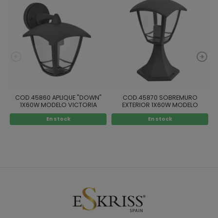
COD.45860 APLIQUE "DOWN"
COD.45870 SOBREMURO
1X60W MODELO VICTORIA
EXTERIOR 1X60W MODELO
J
VICTORIA
En stock
En stock