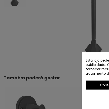
Esta loja ped
publicidade. 
fornecer recu
tratamento d
Também poderá gostar
Conf