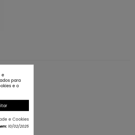
 e
izados para
okies e o
itar
dade e Cookies
 em:
10/02/2025