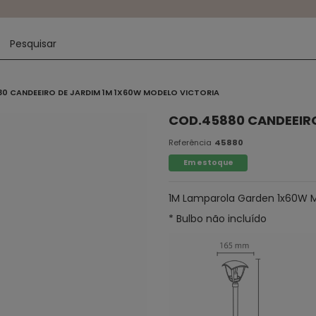
0 CANDEEIRO DE JARDIM 1M 1X60W MODELO VICTORIA
COD.45880 CANDEEIRO
Referência
45880
Em estoque
1M Lamparola Garden 1x60W Mo
* Bulbo não incluído