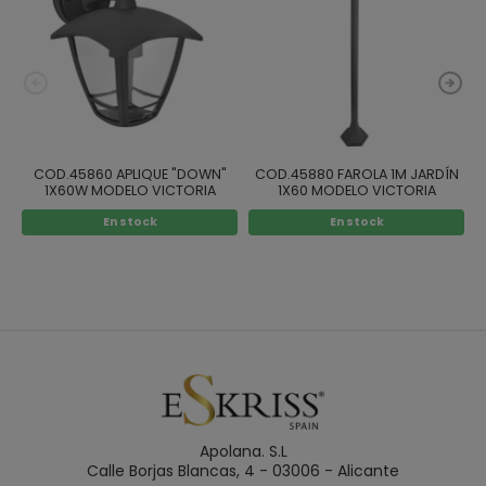
COD.45860 APLIQUE "DOWN"
COD.45880 FAROLA 1M JARDÍN
1X60W MODELO VICTORIA
1X60 MODELO VICTORIA
J
En stock
En stock
Apolana. S.L
Calle Borjas Blancas, 4 - 03006 - Alicante