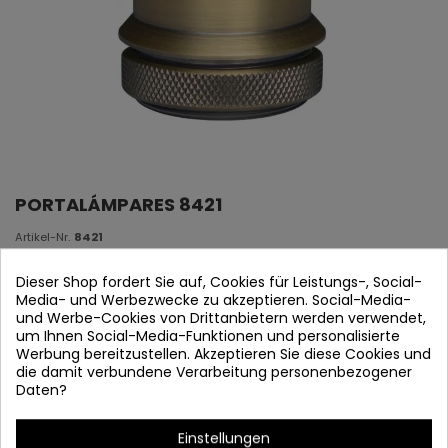
PORTALÁMPARES 8421
Artikel-Nr.
8421
Auf Lager
Dieser Shop fordert Sie auf, Cookies für Leistungs-, Social-
Media- und Werbezwecke zu akzeptieren. Social-Media-
Portalámparas E27 1L
und Werbe-Cookies von Drittanbietern werden verwendet,
um Ihnen Social-Media-Funktionen und personalisierte
Material: Stahl
Werbung bereitzustellen. Akzeptieren Sie diese Cookies und
die damit verbundene Verarbeitung personenbezogener
Maßnahmen:
42 mm Δ Alto: 54 mm
Daten?
Einstellungen
Artikeldetails