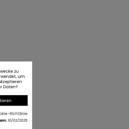
ezwecke zu
erwendet, um
Akzeptieren
er Daten?
tieren
kie-Richtlinie
 am:
10/02/2025