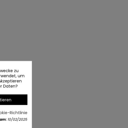
ezwecke zu
erwendet, um
Akzeptieren
er Daten?
tieren
kie-Richtlinie
 am:
10/02/2025