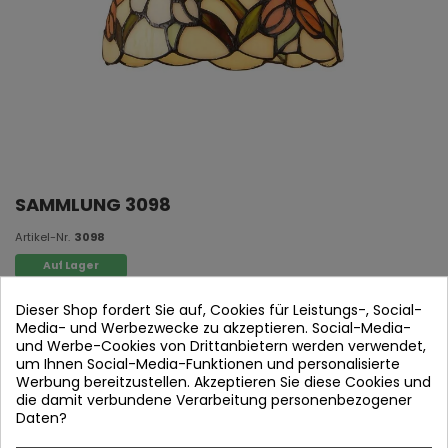
SAMMLUNG 3098
Artikel-Nr.
3098
Auf Lager
Dieser Shop fordert Sie auf, Cookies für Leistungs-, Social-
1L Anhänger
Media- und Werbezwecke zu akzeptieren. Social-Media-
Kristall Tiffany Original
und Werbe-Cookies von Drittanbietern werden verwendet,
um Ihnen Social-Media-Funktionen und personalisierte
Schwarze Schokolade Gefunden
Werbung bereitzustellen. Akzeptieren Sie diese Cookies und
1 x E27 (Bombilla nicht enthalten)
die damit verbundene Verarbeitung personenbezogener
Daten?
20 x 20 x (H 100 max.) cm