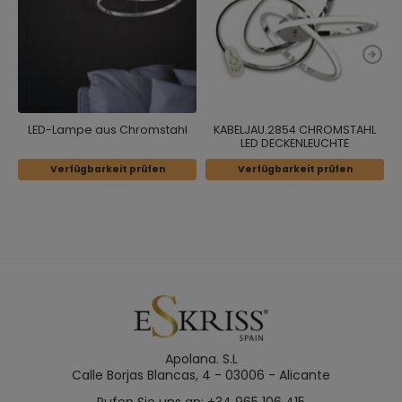
LED-Lampe aus Chromstahl
KABELJAU.2854 CHROMSTAHL
L
LED DECKENLEUCHTE
Verfügbarkeit prüfen
Verfügbarkeit prüfen
Apolana. S.L
Calle Borjas Blancas, 4 - 03006 - Alicante
Rufen Sie uns an: +34 965 106 415