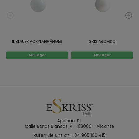
1L BLAUER ACRYLANHÄNGER
GRIS ARCHIKO
C
Auf Lager
Auf Lager
Apolana. S.L
Calle Borjas Blancas, 4 - 03006 - Alicante
Rufen Sie uns an: +34 965 106 415