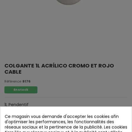
COLGANTE 1L ACRÍLICO CROMO ET ROJO
CABLE
Référence
8176
En stock
1L Pendentif
Chrome Acrylique et Red Cable.
Ce magasin vous demande d'accepter les cookies afin
d'optimiser les performances, les fonctionnalités des
réseaux sociaux et la pertinence de la publicité. Les cookies