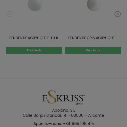
PENDENTIF ACRYLIQUE BLEU 1L
PENDENTIF GRIS ACRYLIQUE 1L
C
En stock
En stock
Apolana. S.L
Calle Borjas Blancas, 4 - 03006 - Alicante
Appelez-nous: +34 965 106 415