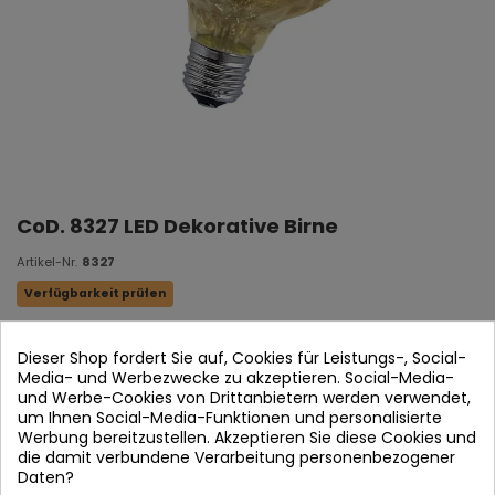
CoD. 8327 LED Dekorative Birne
Artikel-Nr.
8327
Verfügbarkeit prüfen
Warmes Licht 2700k
Dieser Shop fordert Sie auf, Cookies für Leistungs-, Social-
Media- und Werbezwecke zu akzeptieren. Social-Media-
E27-6w-550lm
und Werbe-Cookies von Drittanbietern werden verwendet,
Maßnahmen:
9,5 cm | Hoch: 14,2 cm
um Ihnen Social-Media-Funktionen und personalisierte
Werbung bereitzustellen. Akzeptieren Sie diese Cookies und
die damit verbundene Verarbeitung personenbezogener
Daten?