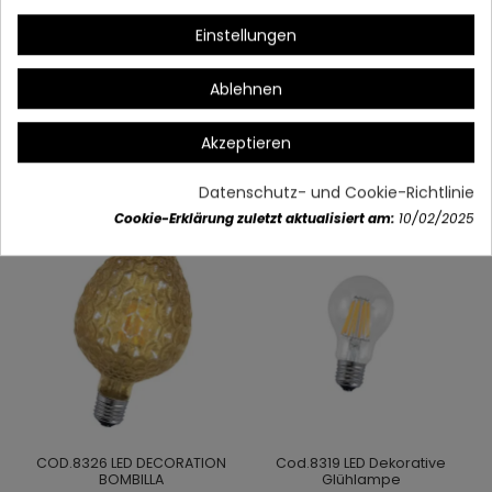
Einstellungen
Artikeldetails
Ablehnen
Akzeptieren
Vielleicht gefällt Ihnen auch
Datenschutz- und Cookie-Richtlinie
Cookie-Erklärung zuletzt aktualisiert am:
10/02/2025
COD.8326 LED DECORATION
Cod.8319 LED Dekorative
BOMBILLA
Glühlampe