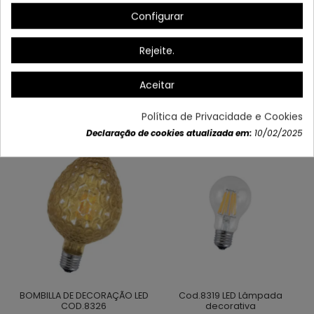
Configurar
Rejeite.
Dados do produto
Aceitar
Também poderá gostar
Política de Privacidade e Cookies
Declaração de cookies atualizada em:
10/02/2025
BOMBILLA DE DECORAÇÃO LED
Cod.8319 LED Lâmpada
COD.8326
decorativa