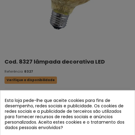
Cod. 8327 lâmpada decorativa LED
Referência
8327
Verifique a disponibilidade
Luz quente 2700k
Esta loja pede-lhe que aceite cookies para fins de
E27-6w-550lm
desempenho, redes sociais e publicidade. Os cookies de
redes sociais e a publicidade de terceiros são utilizados
Medidas:
9,5 cm | Alta: 14,2 cm
para fornecer recursos de redes sociais e anúncios
personalizados. Aceita estes cookies e o tratamento dos
dados pessoais envolvidos?