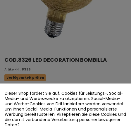
COD.8326 LED DECORATION BOMBILLA
Artikel-Nr.
8326
Verfügbarkeit prüfen
Warmes Licht 2700K
Dieser Shop fordert Sie auf, Cookies für Leistungs-, Social-
Media- und Werbezwecke zu akzeptieren. Social-Media-
E27-6W-550LM
und Werbe-Cookies von Drittanbietern werden verwendet,
um Ihnen Social-Media-Funktionen und personalisierte
Maßnahmen:
9,5 cm OLD Höhe: 14,2 cm
Werbung bereitzustellen. Akzeptieren Sie diese Cookies und
die damit verbundene Verarbeitung personenbezogener
Daten?