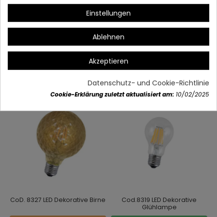
Einstellungen
Artikeldetails
Ablehnen
Akzeptieren
Vielleicht gefällt Ihnen auch
Datenschutz- und Cookie-Richtlinie
Cookie-Erklärung zuletzt aktualisiert am:
10/02/2025
CoD. 8327 LED Dekorative Birne
Cod.8319 LED Dekorative
Glühlampe