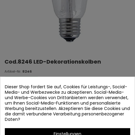
Cod.8246 LED-Dekorationskolben
Artikel-Nr.
8246
Auf Lager
Dieser Shop fordert Sie auf, Cookies für Leistungs-, Social-
Media- und Werbezwecke zu akzeptieren. Social-Media-
Warmes Licht 2700K
und Werbe-Cookies von Drittanbietern werden verwendet,
um Ihnen Social-Media-Funktionen und personalisierte
E27 - 7W - 880LM
Werbung bereitzustellen. Akzeptieren Sie diese Cookies und
Maßnahmen:
6,4 cm OLD Höhe: 14,8 cm
die damit verbundene Verarbeitung personenbezogener
Daten?
Einstellungen