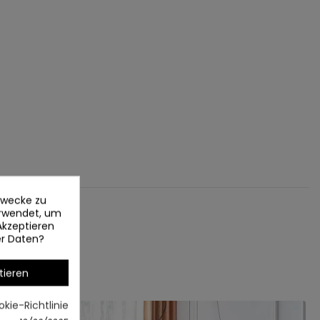
ezwecke zu
erwendet, um
Akzeptieren
er Daten?
tieren
kie-Richtlinie