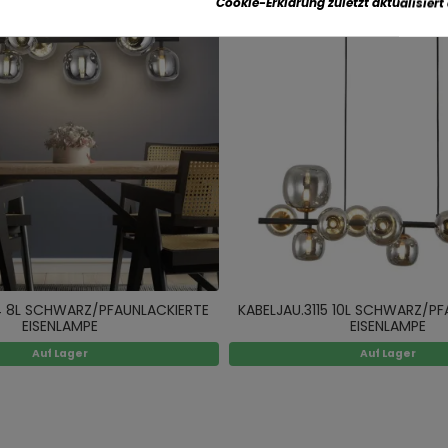
Cookie-Erklärung zuletzt aktualisiert
14 8L SCHWARZ/PFAUNLACKIERTE
KABELJAU.3115 10L SCHWARZ/P
EISENLAMPE
EISENLAMPE
Auf Lager
Auf Lager