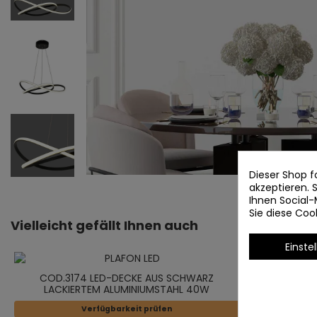
Dieser Shop f
akzeptieren.
Ihnen Social-
Sie diese Co
Vielleicht gefällt Ihnen auch
Einste
COD.3174 LED-DECKE AUS SCHWARZ
LACKIERTEM ALUMINIUMSTAHL 40W
Verfügbarkeit prüfen