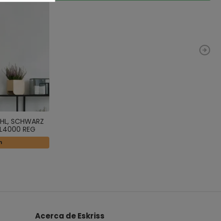
AHL, SCHWARZ
 L4000 REG
n
Acerca de Eskriss