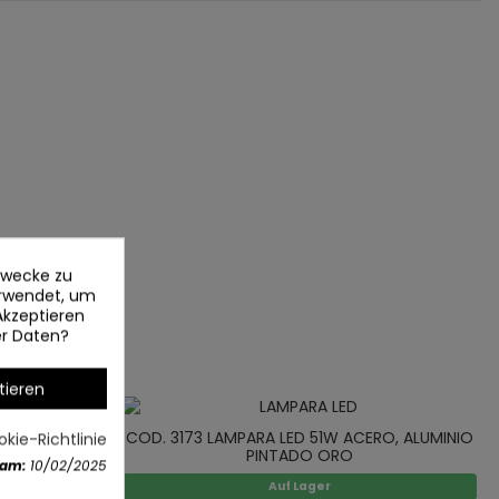
ezwecke zu
erwendet, um
Akzeptieren
er Daten?
tieren
COD. 3173 LAMPARA LED 51W ACERO, ALUMINIO
kie-Richtlinie
PINTADO ORO
 am:
10/02/2025
Auf Lager