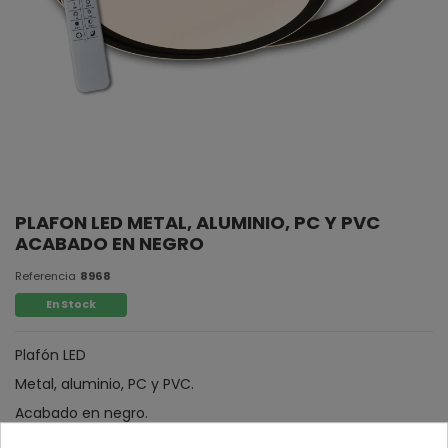
PLAFON LED METAL, ALUMINIO, PC Y PVC
ACABADO EN NEGRO
Referencia
8968
En Stock
Plafón LED
Metal, aluminio, PC y PVC.
Acabado en negro.