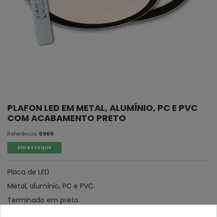
PLAFON LED EM METAL, ALUMÍNIO, PC E PVC
COM ACABAMENTO PRETO
Referência
8968
Em estoque
Placa de LED
Metal, alumínio, PC e PVC.
Terminado em preto.