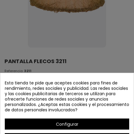
PANTALLA FLECOS 3211
Referencia
3211
En Stock
Esta tienda te pide que aceptes cookies para fines de
rendimiento, redes sociales y publicidad. Las redes sociales
y las cookies publicitarias de terceros se utilizan para
PANTALLA PINZA E27
ofrecerte funciones de redes sociales y anuncios
10 X 25 X 18
personalizados. ¿Aceptas estas cookies y el procesamiento
de datos personales involucrados?
Configurar
Detalles del producto