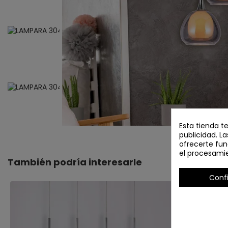
Esta tienda t
publicidad. La
ofrecerte fun
el procesami
También podría interesarle
Conf