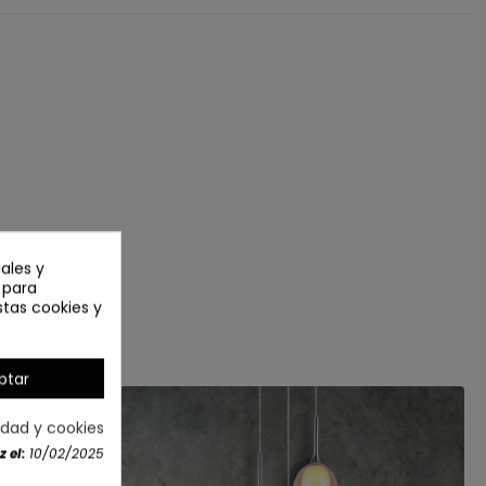
ales y
n para
stas cookies y
ptar
cidad y cookies
 el:
10/02/2025