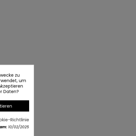
ezwecke zu
erwendet, um
Akzeptieren
er Daten?
tieren
kie-Richtlinie
 am:
10/02/2025