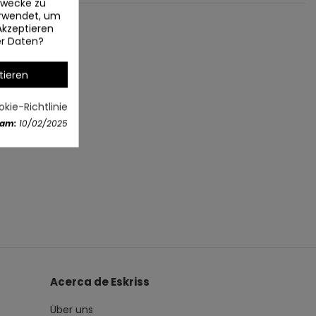
ezwecke zu
erwendet, um
Akzeptieren
er Daten?
tieren
kie-Richtlinie
 am:
10/02/2025
Acerca de Eskriss
Über uns