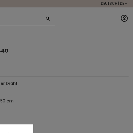
DEUTSCH | DE
440
ner Draht
150 cm