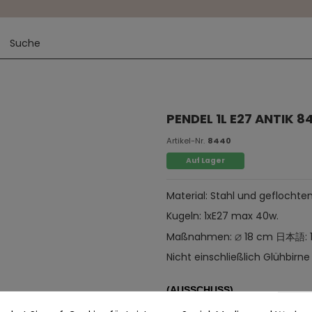
PENDEL 1L E27 ANTIK 8
Artikel-Nr.
8440
Auf Lager
Material: Stahl und geflochte
Kugeln: 1xE27 max 40w.
Maßnahmen:
18 cm 日本語: 
Nicht einschließlich Glühbirne
(AUSSCHUSS)