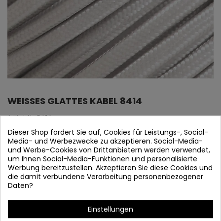
WEISSES GLATTES KABEL 8414
Artikel-Nr.
8414
Dieser Shop fordert Sie auf, Cookies für Leistungs-, Social-
Auf Lager
Media- und Werbezwecke zu akzeptieren. Social-Media-
und Werbe-Cookies von Drittanbietern werden verwendet,
Flexibles Kabel in Baumwolloptik
um Ihnen Social-Media-Funktionen und personalisierte
Werbung bereitzustellen. Akzeptieren Sie diese Cookies und
Innenzug: 2 x 0,75 mm
die damit verbundene Verarbeitung personenbezogener
Daten?
Artikeldetails
Einstellungen