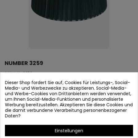
NUMBER 3259
Artikel-Nr.
3259
Dieser Shop fordert Sie auf, Cookies für Leistungs-, Social-
Auf Lager
Media- und Werbezwecke zu akzeptieren. Social-Media-
und Werbe-Cookies von Drittanbietern werden verwendet,
PANTALLA E27
um Ihnen Social-Media-Funktionen und personalisierte
Werbung bereitzustellen. Akzeptieren Sie diese Cookies und
20 X 25 X 17 cm
die damit verbundene Verarbeitung personenbezogener
Daten?
Artikeldetails
Einstellungen