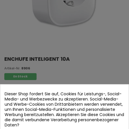
ENCHUFE INTELIGENT 10A
Artikel-Nr.
8906
En Stock
Smart Plug 10A
Dieser Shop fordert Sie auf, Cookies für Leistungs-, Social-
Media- und Werbezwecke zu akzeptieren. Social-Media-
Polycarbonat + ABS
und Werbe-Cookies von Drittanbietern werden verwendet,
Stromstärke: 10A
um Ihnen Social-Media-Funktionen und personalisierte
Werbung bereitzustellen. Akzeptieren Sie diese Cookies und
Arbeitstemperatur: -20o bis 50o
die damit verbundene Verarbeitung personenbezogener
WLAN-Frequenz: 2.4Ghz
Daten?