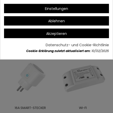
*Monitored
Einstellungen
Ablehnen
Artikeldetails
Akzeptieren
Vielleicht gefällt Ihnen auch
Datenschutz- und Cookie-Richtlinie
Cookie-Erklärung zuletzt aktualisiert am:
10/02/2025
16A SMART-STECKER
WI-FI