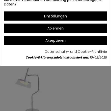
29X20X49 CM
Daten?
Einstellungen
Ablehnen
Artikeldetails
Akzeptieren
Datenschutz- und Cookie-Richtlinie
Vielleicht gefällt Ihnen auch
Cookie-Erklärung zuletzt aktualisiert am:
10/02/2025