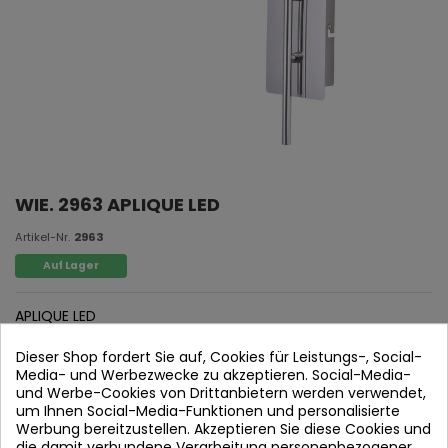
WIE. 2963 APLIQUE LED
Artikel-Nr.
2963
Auf Lager
APLIQUE LED
CHROMSTAHL
Dieser Shop fordert Sie auf, Cookies für Leistungs-, Social-
DIFUSOR ACRÍLICO
Media- und Werbezwecke zu akzeptieren. Social-Media-
und Werbe-Cookies von Drittanbietern werden verwendet,
9W LED 4000K
um Ihnen Social-Media-Funktionen und personalisierte
Werbung bereitzustellen. Akzeptieren Sie diese Cookies und
120 LULMEN
die damit verbundene Verarbeitung personenbezogener