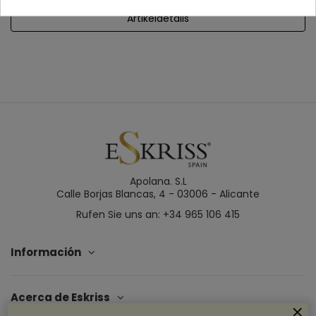
Artikeldetails
Apolana. S.L
Calle Borjas Blancas, 4 - 03006 - Alicante
Rufen Sie uns an: +34 965 106 415
Información
Acerca de Eskriss