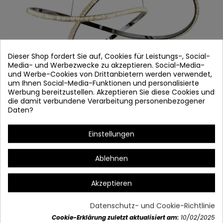
Dieser Shop fordert Sie auf, Cookies für Leistungs-, Social-
Media- und Werbezwecke zu akzeptieren. Social-Media-
und Werbe-Cookies von Drittanbietern werden verwendet,
um Ihnen Social-Media-Funktionen und personalisierte
Werbung bereitzustellen. Akzeptieren Sie diese Cookies und
CODE.2831 LED-LAMPE
die damit verbundene Verarbeitung personenbezogener
Daten?
Artikel-Nr.
2831
Nur noch wenige Teile verfügbar
Einstellungen
Verchromter Stahl
Ablehnen
Kristall
Akzeptieren
64W LED - 4000k
Maßnahmen:
60 cm 日本語: 120 cm
Datenschutz- und Cookie-Richtlinie
Cookie-Erklärung zuletzt aktualisiert am:
10/02/2025