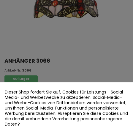
ANHÄNGER 3066
Artikel-Nr.
3066
Auf Lager
Dieser Shop fordert Sie auf, Cookies für Leistungs-, Social-
1L Anhänger
Media- und Werbezwecke zu akzeptieren. Social-Media-
Kristall Tiffany Original
und Werbe-Cookies von Drittanbietern werden verwendet,
um Ihnen Social-Media-Funktionen und personalisierte
Schwarze Schokolade Gefunden
Werbung bereitzustellen. Akzeptieren Sie diese Cookies und
1 x E27 (Bombilla nicht enthalten)
die damit verbundene Verarbeitung personenbezogener
Daten?
20 x 20 x (H 100 max.) cm