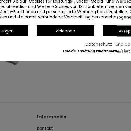
ordert Sie auf, Cookies für Leistungs-, Social-Media- und Werb
 Social-Media- und Werbe-Cookies von Drittanbietern werden v
Media-Funktionen und personalisierte Werbung bereitzustellen. 
okies und die damit verbundene Verarbeitung personenbezogen
llungen
Ablehnen
Akzep
(AUSSCHUSS)
Datenschutz- und Coo
Cookie-Erklärung zuletzt aktualisiert
Artikeldetails
Información
Kontakt