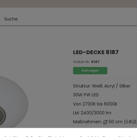
LED-DECKE 8187
Artikel-Nr.
8187
Auf Lager
Struktur: Weiß Acryl / Silber
30W PW LED
Von 2700K bis 6000K
LM: 2400/3000 lm
Maßnahmen:
50 cm 日本語:
Griff enthalten Δ Regulierbar 