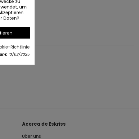
ezwecke zu
erwendet, um
Akzeptieren
er Daten?
tieren
kie-Richtlinie
 am:
10/02/2025
Acerca de Eskriss
Über uns