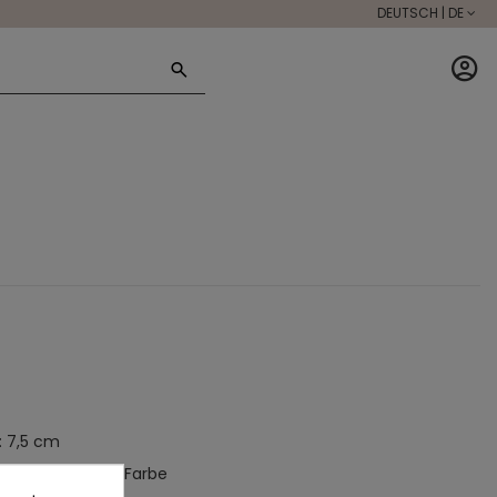
DEUTSCH | DE
 7,5 cm
in Intensität und Farbe