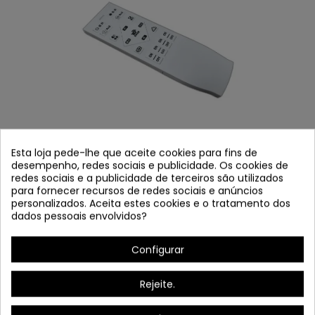
LED PLAFRON 8187
Esta loja pede-lhe que aceite cookies para fins de
desempenho, redes sociais e publicidade. Os cookies de
Referência
8187
redes sociais e a publicidade de terceiros são utilizados
Em estoque
para fornecer recursos de redes sociais e anúncios
personalizados. Aceita estes cookies e o tratamento dos
dados pessoais envolvidos?
Estrutura: Acrílico branco / Prata
LED DE 30W
Configurar
De 2700K a 6000K
LM: 2400/3000 lm
Rejeite.
Medidas:
50 cm 日本語: 7,5 cm